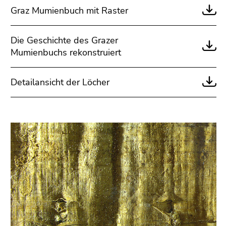
Seitenbereichs.
Graz Mumienbuch mit Raster
Zur
Übersicht
der
Die Geschichte des Grazer
Seitenbereiche
Mumienbuchs rekonstruiert
Detailansicht der Löcher