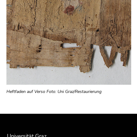
Heftfaden auf Verso Foto: Uni Graz/Restaurierung
Beginn
Ende
Ende
des
dieses
dieses
Seitenbereichs:
Seitenbereichs.
Seitenbereichs.
Zusatzinformationen:
Zur
Zur
Universität Graz