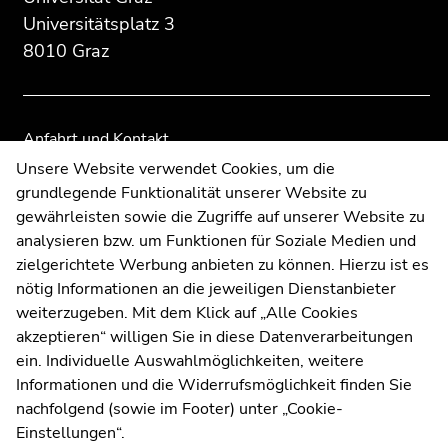
Übersicht
Übersicht
Universitätsplatz 3
der
der
8010 Graz
Seitenbereiche
Seitenbereiche
Anfahrt und Kontakt
Kommunikation und Öffentlichkeitsarbeit
Unsere Website verwendet Cookies, um die
grundlegende Funktionalität unserer Website zu
Moodle
gewährleisten sowie die Zugriffe auf unserer Website zu
UNIGRAZonline
analysieren bzw. um Funktionen für Soziale Medien und
Impressum
zielgerichtete Werbung anbieten zu können. Hierzu ist es
Datenschutzerklärung
nötig Informationen an die jeweiligen Dienstanbieter
Cookie-Einstellungen
weiterzugeben. Mit dem Klick auf „Alle Cookies
Barrierefreiheitserklärung
akzeptieren“ willigen Sie in diese Datenverarbeitungen
ein. Individuelle Auswahlmöglichkeiten, weitere
Informationen und die Widerrufsmöglichkeit finden Sie
nachfolgend (sowie im Footer) unter „Cookie-
Wetterstation
Uni Graz
Einstellungen“.