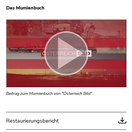
4)
Das Mumienbuch
Zu
den
Zusatzinformationen
(Zugriffstaste
5)
Zu
den
Seiteneinstellungen
(Benutzer/Sprache)
(Zugriffstaste
8)
Zur
Beitrag zum Mumienbuch von "Österreich Bild"
Suche
(Zugriffstaste
9)
Ende
Restaurierungsbericht
dieses