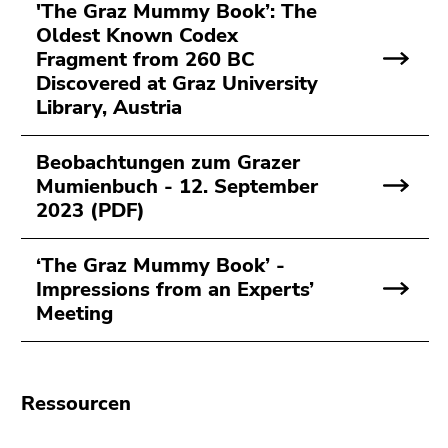
bestätigen
'The Graz Mummy Book’: The
Sie diesen
Oldest Known Codex
Link.
Fragment from 260 BC
Discovered at Graz University
Beginn
Zum
Library, Austria
des
Inhalt
Seitenbereichs:
(Zugriffstaste
Beobachtungen zum Grazer
Seitenbereiche:
1)
Mumienbuch - 12. September
Zur
2023 (PDF)
Positionsanzeige
(Zugriffstaste
2)
‘The Graz Mummy Book’ -
Zur
Impressions from an Experts’
Hauptnavigation
Meeting
(Zugriffstaste
3)
Zur
Ressourcen
Unternavigation
(Zugriffstaste