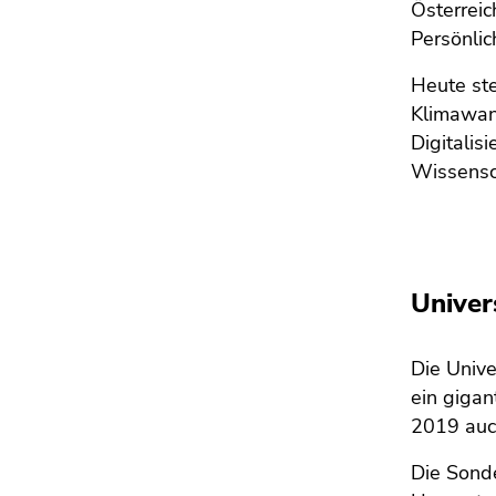
Österreic
Persönlic
Heute st
Klimawan
Digitalis
Wissensch
Univer
Die Unive
ein gigan
2019 auch
Die Sonde