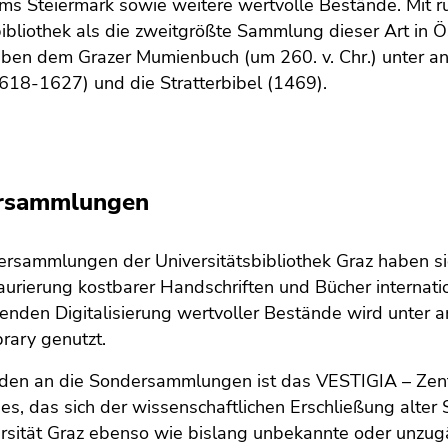
ms Steiermark sowie weitere wertvolle Bestände. Mit r
ibliothek als die zweitgrößte Sammlung dieser Art in 
eben dem Grazer Mumienbuch (um 260. v. Chr.) unter an
618-1627) und die Stratterbibel (1469).
rsammlungen
rsammlungen der Universitätsbibliothek Graz haben sic
urierung kostbarer Handschriften und Bücher internatio
enden Digitalisierung wertvoller Bestände wird unter 
brary genutzt.
en an die Sondersammlungen ist das VESTIGIA – Zentr
bes, das sich der wissenschaftlichen Erschließung alte
ersität Graz ebenso wie bislang unbekannte oder unz