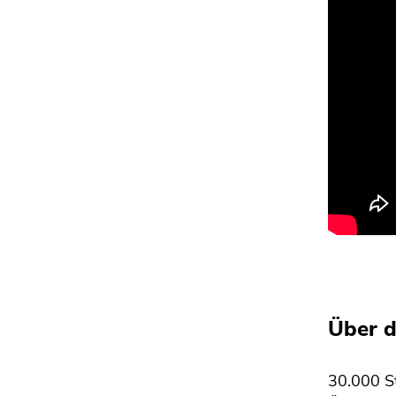
Seitenbereichs.
Zur
Übersicht
der
Seitenbereiche
Über d
30.000 St