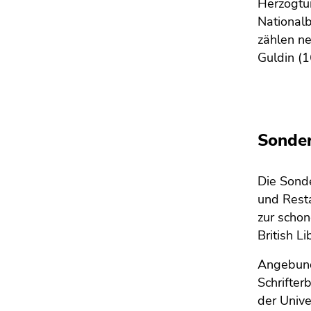
Herzogtu
Nationalb
zählen n
Guldin (1
Sonde
Die Sonde
und Resta
zur schon
British Li
Angebund
Schrifter
der Univ