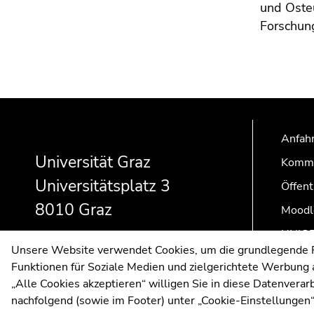
und Osteu
Forschun
Beginn
Ende
Ende
des
dieses
dieses
Anfahr
Seitenbereichs:
Seitenbereichs.
Seitenbereichs.
Zusatzinformationen:
Zur
Zur
Universität Graz
Kommu
Übersicht
Übersicht
Universitätsplatz 3
Öffent
der
der
8010 Graz
Seitenbereiche
Seitenbereiche
Moodl
UNIGR
Unsere Website verwendet Cookies, um die grundlegende Fu
Funktionen für Soziale Medien und zielgerichtete Werbung a
„Alle Cookies akzeptieren“ willigen Sie in diese Datenvera
nachfolgend (sowie im Footer) unter „Cookie-Einstellungen“